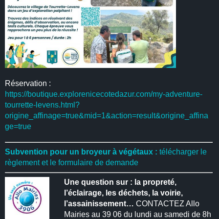
Réservation :
https://boutique.explorenicecotedazur.com/my-adventure-
tourrette-levens.html?
origine_affinage=true&mid=1&action=result&origine_affina
ge=true
Subvention pour un broyeur à végétaux :
télécharger le
règlement et le formulaire de demande
Une question sur : la propreté,
l’éclairage, les déchets, la voirie,
l’assainissement…
CONTACTEZ Allo
Mairies au 39 06 du lundi au samedi de 8h