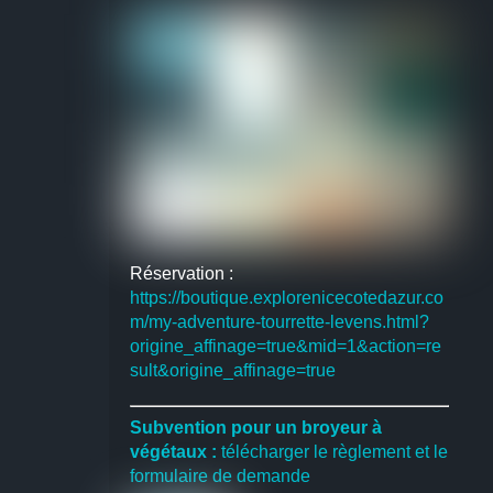
Réservation :
https://boutique.explorenicecotedazur.co
m/my-adventure-tourrette-levens.html?
origine_affinage=true&mid=1&action=re
sult&origine_affinage=true
Subvention pour un broyeur à
végétaux :
télécharger le règlement et le
formulaire de demande