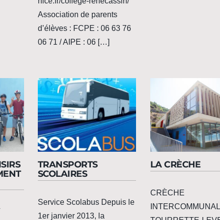
nice.fr/college-renecassin/
Association de parents
d’élèves : FCPE : 06 63 76
06 71 / AIPE : 06 […]
ISIRS
TRANSPORTS
LA CRÈCHE
MENT
SCOLAIRES
CRÈCHE
Service Scolabus Depuis le
INTERCOMMUNAL
T
1er janvier 2013, la