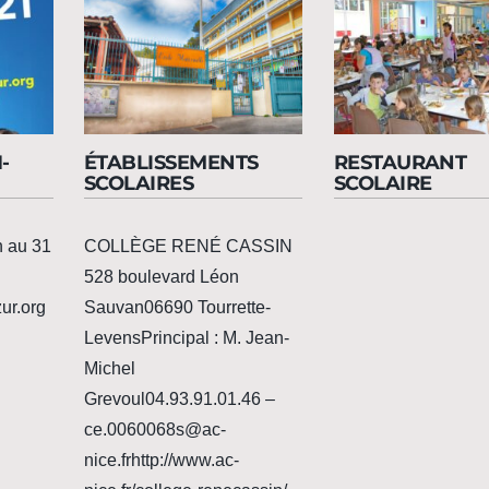
-
ÉTABLISSEMENTS
RESTAURANT
SCOLAIRES
SCOLAIRE
n au 31
COLLÈGE RENÉ CASSIN
528 boulevard Léon
ur.org
Sauvan06690 Tourrette-
LevensPrincipal : M. Jean-
Michel
Grevoul04.93.91.01.46 –
ce.0060068s@ac-
nice.frhttp://www.ac-