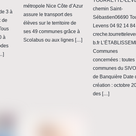
TOURRETTE-LEVE
métropole Nice Côte d’Azur
chemin Saint-
de 3 à
assure le transport des
Sébastien06690 Tou
x de
élèves sur le territoire de
Levens 04 92 14 84
 Tous
ses 49 communes grâce à
creche.tourrettele
0 à
Scolabus ou aux lignes […]
b.fr L’ÉTABLISSE
odes
Communes
…]
concernées : toutes 
communes du SIVO
de Banquière Date 
création : octobre 
des […]