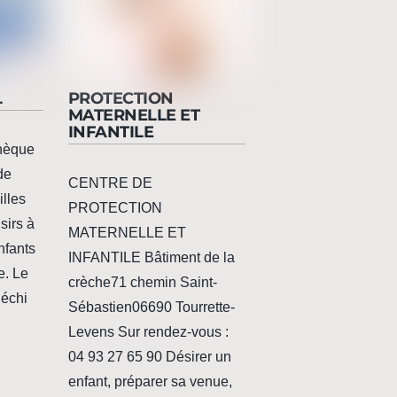
L
PROTECTION
MATERNELLE ET
INFANTILE
hèque
de
CENTRE DE
illes
PROTECTION
sirs à
MATERNELLE ET
nfants
INFANTILE Bâtiment de la
e. Le
crèche71 chemin Saint-
léchi
Sébastien06690 Tourrette-
Levens Sur rendez-vous :
04 93 27 65 90 Désirer un
enfant, préparer sa venue,