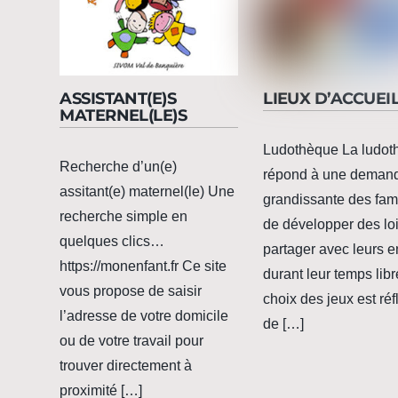
ASSISTANT(E)S
LIEUX D’ACCUEI
MATERNEL(LE)S
Ludothèque La ludot
Recherche d’un(e)
répond à une deman
assitant(e) maternel(le) Une
grandissante des fam
recherche simple en
de développer des loi
quelques clics…
partager avec leurs e
https://monenfant.fr Ce site
durant leur temps libr
vous propose de saisir
choix des jeux est réf
l’adresse de votre domicile
de […]
ou de votre travail pour
trouver directement à
proximité […]