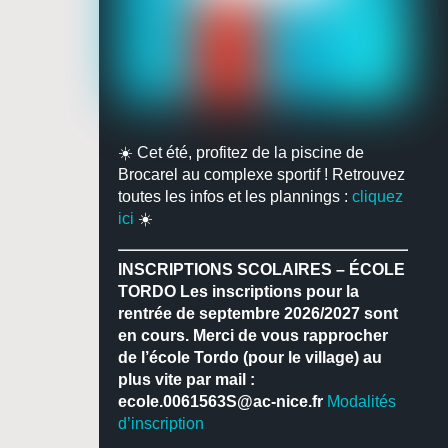
☀️ Cet été, profitez de la piscine de
Brocarel au complexe sportif ! Retrouvez
toutes les infos et les plannings :
cliquez
ici
☀️
INSCRIPTIONS SCOLAIRES – ÉCOLE
TORDO
Les inscriptions pour la
rentrée de septembre 2026/2027 sont
en cours.
Merci de vous rapprocher
de l’école Tordo (pour le village) au
plus vite par mail :
ecole.0061563S@ac-nice.fr
Modalités
d’inscription