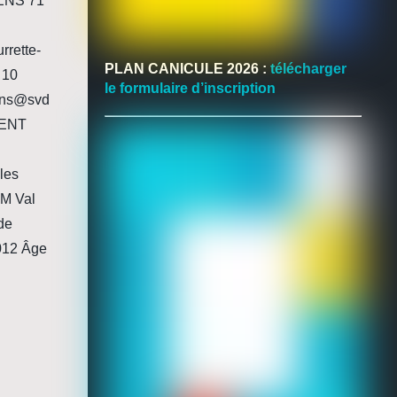
NS 71
rrette-
PLAN CANICULE 2026 :
télécharger
 10
le formulaire d’inscription
vens@svd
MENT
les
M Val
de
2012 Âge