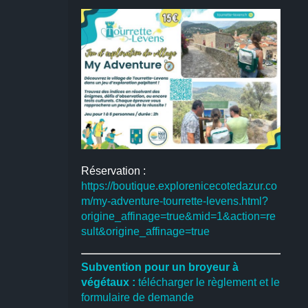
Réservation :
https://boutique.explorenicecotedazur.co
m/my-adventure-tourrette-levens.html?
origine_affinage=true&mid=1&action=re
sult&origine_affinage=true
Subvention pour un broyeur à
végétaux :
télécharger le règlement et le
formulaire de demande