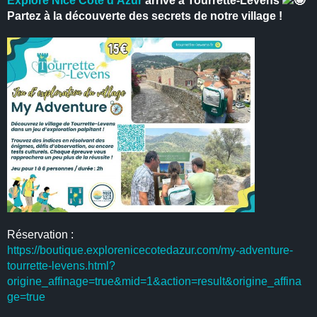
Explore Nice Côte d’Azur
arrive à Tourrette-Levens
Partez à la découverte des secrets de notre village !
Réservation :
https://boutique.explorenicecotedazur.com/my-adventure-
tourrette-levens.html?
origine_affinage=true&mid=1&action=result&origine_affina
ge=true