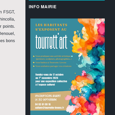
INFO MAIRIE
on FSGT,
incolla,
 points.
Denouel,
ces bons