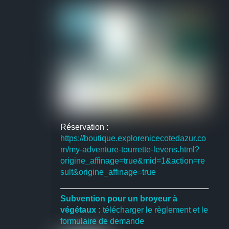
Réservation :
https://boutique.explorenicecotedazur.co
m/my-adventure-tourrette-levens.html?
origine_affinage=true&mid=1&action=re
sult&origine_affinage=true
Subvention pour un broyeur à
végétaux :
télécharger le règlement et le
formulaire de demande