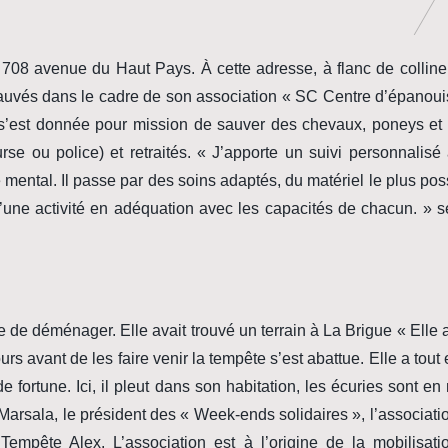
708 avenue du Haut Pays. À cette adresse, à flanc de colline
 sauvés dans le cadre de son association « SC Centre d’épanou
i s’est donnée pour mission de sauver des chevaux, poneys et
urse ou police) et retraités. « J’apporte un suivi personnalisé
mental. Il passe par des soins adaptés, du matériel le plus pos
u’une activité en adéquation avec les capacités de chacun. » 
e de déménager. Elle avait trouvé un terrain à La Brigue « Elle a
s avant de les faire venir la tempête s’est abattue. Elle a tout
 fortune. Ici, il pleut dans son habitation, les écuries sont e
 Marsala, le président des « Week-ends solidaires », l’associatio
mpête Alex. L’association est à l’origine de la mobilisati