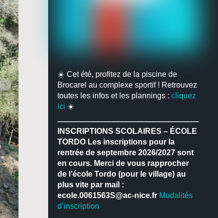
☀️ Cet été, profitez de la piscine de
Brocarel au complexe sportif ! Retrouvez
toutes les infos et les plannings :
cliquez
ici
☀️
INSCRIPTIONS SCOLAIRES – ÉCOLE
TORDO
Les inscriptions pour la
rentrée de septembre 2026/2027 sont
en cours.
Merci de vous rapprocher
de l’école Tordo (pour le village) au
plus vite par mail :
ecole.0061563S@ac-nice.fr
Modalités
d’inscription