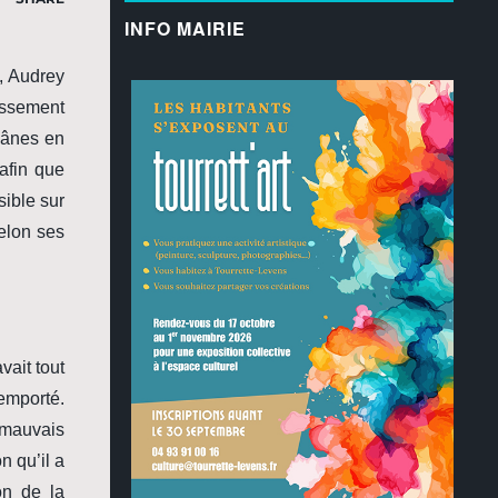
INFO MAIRIE
, Audrey
issement
 ânes en
 afin que
sible sur
selon ses
vait tout
 emporté.
n mauvais
n qu’il a
on de la