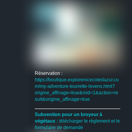
Réservation :
https://boutique.explorenicecotedazur.co
m/my-adventure-tourrette-levens.html?
origine_affinage=true&mid=1&action=re
sult&origine_affinage=true
Subvention pour un broyeur à
végétaux :
télécharger le règlement et le
formulaire de demande