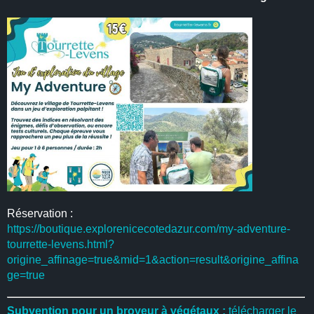
Réservation :
https://boutique.explorenicecotedazur.com/my-adventure-
tourrette-levens.html?
origine_affinage=true&mid=1&action=result&origine_affina
ge=true
Subvention pour un broyeur à végétaux :
télécharger le