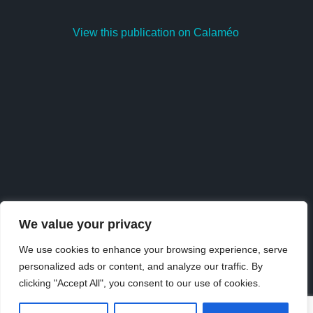
View this publication on Calaméo
We value your privacy
We use cookies to enhance your browsing experience, serve
personalized ads or content, and analyze our traffic. By
Publish
at
Calaméo
or
browse
the library.
clicking "Accept All", you consent to our use of cookies.