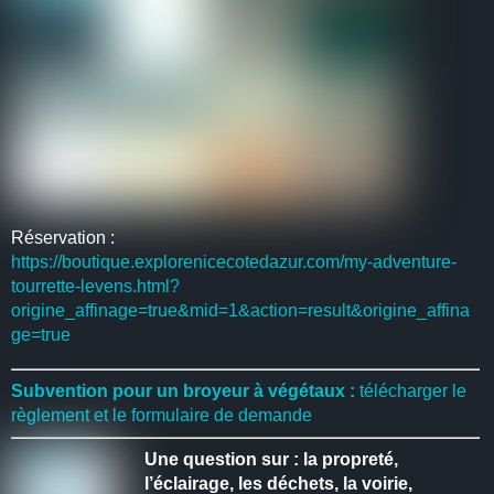
Réservation :
https://boutique.explorenicecotedazur.com/my-adventure-
tourrette-levens.html?
origine_affinage=true&mid=1&action=result&origine_affina
ge=true
Subvention pour un broyeur à végétaux :
télécharger le
règlement et le formulaire de demande
Une question sur : la propreté,
l’éclairage, les déchets, la voirie,