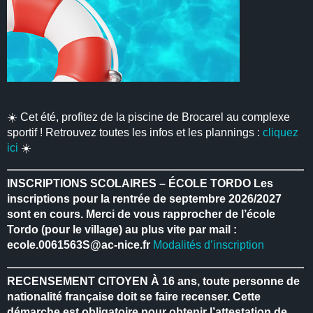
☀️ Cet été, profitez de la piscine de Brocarel au complexe
sportif ! Retrouvez toutes les infos et les plannings :
cliquez
ici
☀️
INSCRIPTIONS SCOLAIRES – ÉCOLE TORDO
Les
inscriptions pour la rentrée de septembre 2026/2027
sont en cours.
Merci de vous rapprocher de l’école
Tordo (pour le village) au plus vite par mail :
ecole.0061563S@ac-nice.fr
Modalités d’inscription
RECENSEMENT CITOYEN
À 16 ans, toute personne de
nationalité française doit se faire recenser.
Cette
démarche est obligatoire pour obtenir l’attestation de