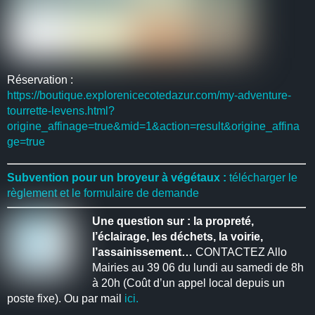
Réservation :
https://boutique.explorenicecotedazur.com/my-adventure-
tourrette-levens.html?
origine_affinage=true&mid=1&action=result&origine_affina
ge=true
Subvention pour un broyeur à végétaux :
télécharger le
règlement et le formulaire de demande
Une question sur : la propreté,
l’éclairage, les déchets, la voirie,
l’assainissement…
CONTACTEZ Allo
Mairies au 39 06 du lundi au samedi de 8h
à 20h (Coût d’un appel local depuis un
poste fixe). Ou par mail
ici.