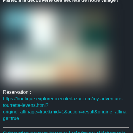
Partez à la découverte des secrets de notre village !
Réservation :
https://boutique.explorenicecotedazur.com/my-adventure-
tourrette-levens.html?
origine_affinage=true&mid=1&action=result&origine_affina
ge=true