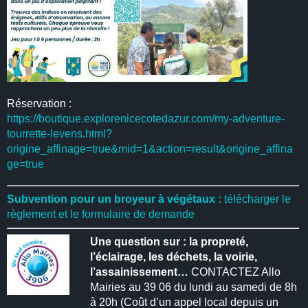
Réservation :
https://boutique.explorenicecotedazur.com/my-adventure-
tourrette-levens.html?
origine_affinage=true&mid=1&action=result&origine_affina
ge=true
Subvention pour un broyeur à végétaux :
télécharger le
règlement et le formulaire de demande
Une question sur : la propreté,
l’éclairage, les déchets, la voirie,
l’assainissement…
CONTACTEZ Allo
Mairies au 39 06 du lundi au samedi de 8h
à 20h (Coût d’un appel local depuis un