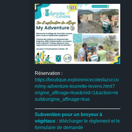
Réservation :
https://boutique.explorenicecotedazur.co
m/my-adventure-tourrette-levens.html?
origine_affinage=true&mid=1&action=re
sult&origine_affinage=true
Subvention pour un broyeur à
végétaux :
télécharger le règlement et le
formulaire de demande