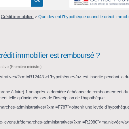
Crédit immobilier
Que devient l'hypothèque quand le crédit immobil
>
rédit immobilier est remboursé ?
trative (Première ministre)
istratives/?xml=R12443">L'hypothèque</a> est inscrite pendant la d
marche à faire) 1 an après la dernière échéance de remboursement du 
nt telle qu'indiquée lors de l'inscription de l'hypothèque.
demarches-administratives/?xml=F787">obtenir une levée d'hypothèqu
ette-levens.fr/demarches-administratives/?xml=R2980">mainlevée</a>
.