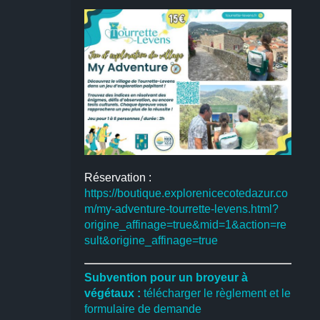
Réservation :
https://boutique.explorenicecotedazur.co
m/my-adventure-tourrette-levens.html?
origine_affinage=true&mid=1&action=re
sult&origine_affinage=true
Subvention pour un broyeur à
végétaux :
télécharger le règlement et le
formulaire de demande