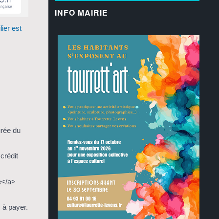
INFO MAIRIE
ier est
urée du
crédit
e</a>
 à payer.