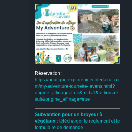
Réservation :
https://boutique.explorenicecotedazur.co
m/my-adventure-tourrette-levens.html?
origine_affinage=true&mid=1&action=re
sult&origine_affinage=true
Subvention pour un broyeur à
végétaux :
télécharger le règlement et le
formulaire de demande