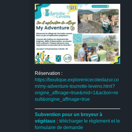
Réservation :
https://boutique.explorenicecotedazur.co
m/my-adventure-tourrette-levens.html?
origine_affinage=true&mid=1&action=re
sult&origine_affinage=true
Subvention pour un broyeur à
végétaux :
télécharger le règlement et le
formulaire de demande