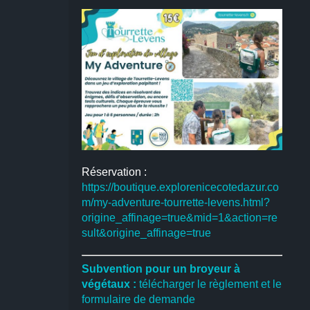
Réservation :
https://boutique.explorenicecotedazur.co
m/my-adventure-tourrette-levens.html?
origine_affinage=true&mid=1&action=re
sult&origine_affinage=true
Subvention pour un broyeur à
végétaux :
télécharger le règlement et le
formulaire de demande