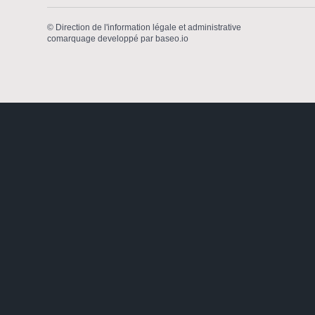
©
Direction de l'information légale et administrative
comarquage developpé par
baseo.io