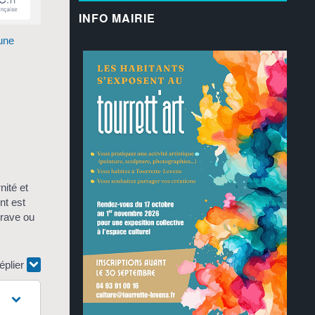
INFO MAIRIE
une
nité et
nt est
grave ou
éplier