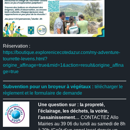
Réservation :
https://boutique.explorenicecotedazur.com/my-adventure-
tourrette-levens.html?
origine_affinage=true&mid=1&action=result&origine_affina
ge=true
Subvention pour un broyeur à végétaux :
télécharger le
règlement et le formulaire de demande
Une question sur : la propreté,
l’éclairage, les déchets, la voirie,
l’assainissement…
CONTACTEZ Allo
Mairies au 39 06 du lundi au samedi de 8h