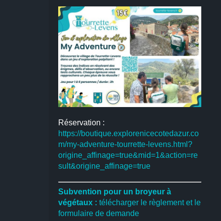
Réservation :
https://boutique.explorenicecotedazur.co
m/my-adventure-tourrette-levens.html?
origine_affinage=true&mid=1&action=re
sult&origine_affinage=true
Subvention pour un broyeur à
végétaux :
télécharger le règlement et le
formulaire de demande