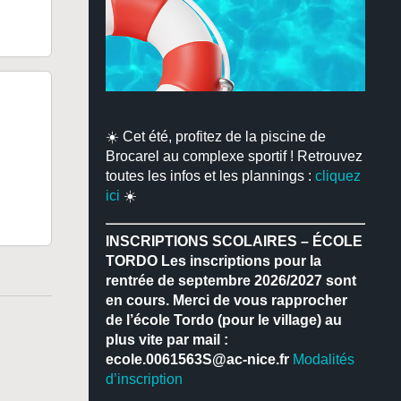
☀️ Cet été, profitez de la piscine de
Brocarel au complexe sportif ! Retrouvez
toutes les infos et les plannings :
cliquez
ici
☀️
INSCRIPTIONS SCOLAIRES – ÉCOLE
TORDO
Les inscriptions pour la
rentrée de septembre 2026/2027 sont
en cours.
Merci de vous rapprocher
de l’école Tordo (pour le village) au
plus vite par mail :
ecole.0061563S@ac-nice.fr
Modalités
d’inscription