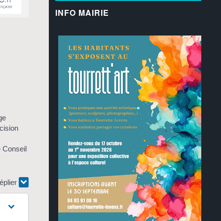
INFO MAIRIE
ge
cision
e Conseil
éplier