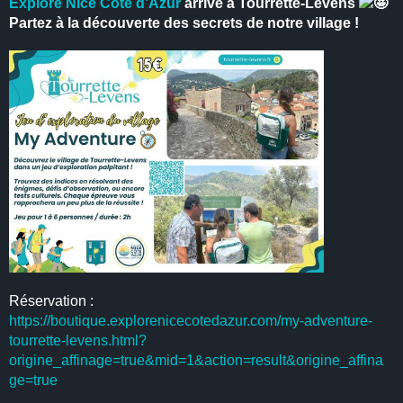
Explore Nice Côte d’Azur
arrive à Tourrette-Levens
Partez à la découverte des secrets de notre village !
Réservation :
https://boutique.explorenicecotedazur.com/my-adventure-
tourrette-levens.html?
origine_affinage=true&mid=1&action=result&origine_affina
ge=true