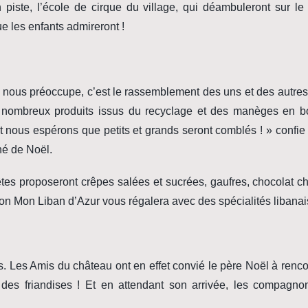
iste, l’école de cirque du village, qui déambuleront sur le
e les enfants admireront !
qui nous préoccupe, c’est le rassemblement des uns et des aut
e nombreux produits issus du recyclage et des manèges en b
s et nous espérons que petits et grands seront comblés ! » confi
hé de Noël.
êtes proposeront crêpes salées et sucrées, gaufres, chocolat c
ion Mon Liban d’Azur vous régalera avec des spécialités libanai
s. Les Amis du château ont en effet convié le père Noël à renco
era des friandises ! Et en attendant son arrivée, les compagn