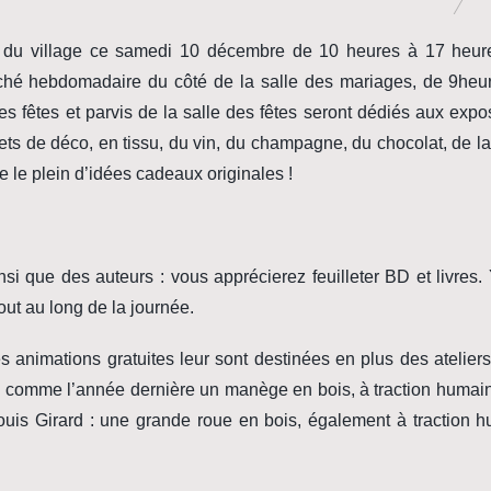
r du village ce samedi 10 décembre de 10 heures à 17 heur
rché hebdomadaire du côté de la salle des mariages, de 9heu
es fêtes et parvis de la salle des fêtes seront dédiés aux exp
ts de déco, en tissu, du vin, du champagne, du chocolat, de la
 le plein d’idées cadeaux originales !
nsi que des auteurs : vous apprécierez feuilleter BD et livres.
tout au long de la journée.
s animations gratuites leur sont destinées en plus des ateliers
ion comme l’année dernière un manège en bois, à traction humai
uis Girard : une grande roue en bois, également à traction h