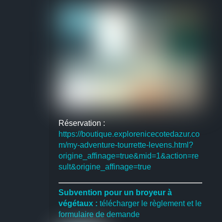
Réservation :
https://boutique.explorenicecotedazur.co
m/my-adventure-tourrette-levens.html?
origine_affinage=true&mid=1&action=re
sult&origine_affinage=true
Subvention pour un broyeur à
végétaux :
télécharger le règlement et le
formulaire de demande