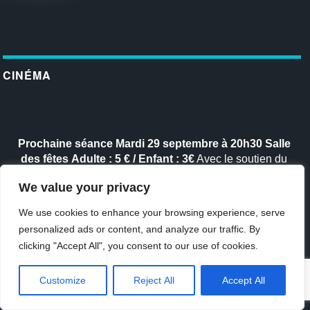
CINÉMA
Prochaine séance
Mardi 29 septembre à 20h30
Salle
des fêtes
Adulte : 5 € / Enfant : 3€
Avec le soutien du
Département des Alpes-Maritimes
We value your privacy
We use cookies to enhance your browsing experience, serve
personalized ads or content, and analyze our traffic. By
BULLETIN MUNICIPAL
clicking "Accept All", you consent to our use of cookies.
View this publication on Calaméo
Customize
Reject All
Accept All