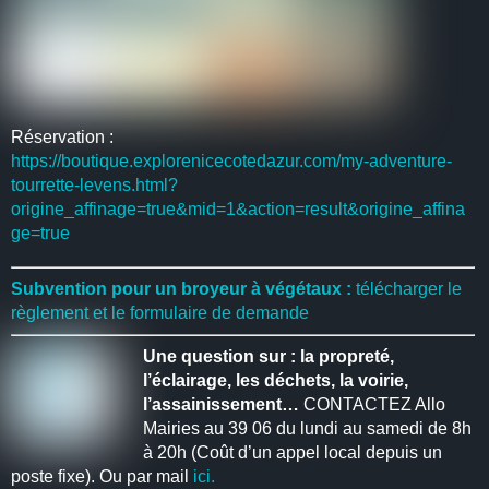
Réservation :
https://boutique.explorenicecotedazur.com/my-adventure-
tourrette-levens.html?
origine_affinage=true&mid=1&action=result&origine_affina
ge=true
Subvention pour un broyeur à végétaux :
télécharger le
règlement et le formulaire de demande
Une question sur : la propreté,
l’éclairage, les déchets, la voirie,
l’assainissement…
CONTACTEZ Allo
Mairies au 39 06 du lundi au samedi de 8h
à 20h (Coût d’un appel local depuis un
poste fixe). Ou par mail
ici.