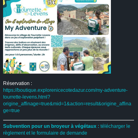
Réservation :
https://boutique.explorenicecotedazur.com/my-adventure-
tourrette-levens.html?
origine_affinage=true&mid=1&action=result&origine_affina
ge=true
Subvention pour un broyeur à végétaux :
télécharger le
règlement et le formulaire de demande