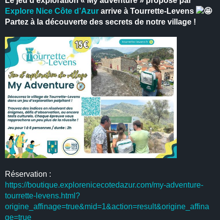
Le jeu d’exploration « My adventure » proposé par
Explore Nice Côte d’Azur
arrive à Tourrette-Levens
Partez à la découverte des secrets de notre village !
Réservation :
https://boutique.explorenicecotedazur.com/my-adventure-
tourrette-levens.html?
origine_affinage=true&mid=1&action=result&origine_affina
ge=true