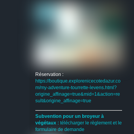
Réservation :
https://boutique.explorenicecotedazur.co
m/my-adventure-tourrette-levens.html?
origine_affinage=true&mid=1&action=re
sult&origine_affinage=true
Subvention pour un broyeur à
végétaux :
télécharger le règlement et le
formulaire de demande