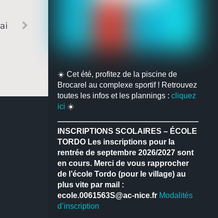
ai
☀️ Cet été, profitez de la piscine de
Brocarel au complexe sportif ! Retrouvez
toutes les infos et les plannings :
cliquez
ici
☀️
INSCRIPTIONS SCOLAIRES – ÉCOLE
TORDO
Les inscriptions pour la
rentrée de septembre 2026/2027 sont
en cours.
Merci de vous rapprocher
de l’école Tordo (pour le village) au
plus vite par mail :
ecole.0061563S@ac-nice.fr
Modalités
d’inscription