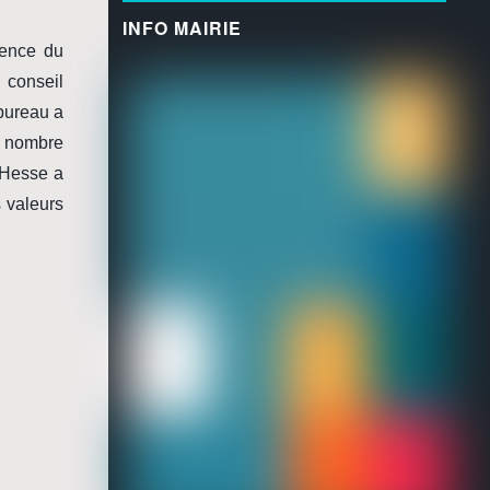
INFO MAIRIE
sence du
 conseil
bureau a
u nombre
 Hesse a
s valeurs