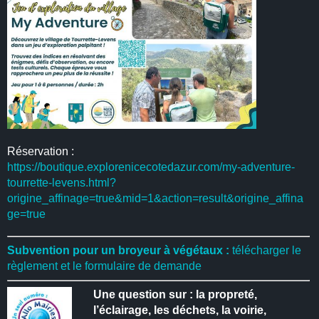
Réservation :
https://boutique.explorenicecotedazur.com/my-adventure-
tourrette-levens.html?
origine_affinage=true&mid=1&action=result&origine_affina
ge=true
Subvention pour un broyeur à végétaux :
télécharger le
règlement et le formulaire de demande
Une question sur : la propreté,
l’éclairage, les déchets, la voirie,