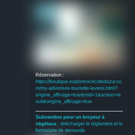
Réservation :
https://boutique.explorenicecotedazur.co
m/my-adventure-tourrette-levens.html?
origine_affinage=true&mid=1&action=re
sult&origine_affinage=true
Subvention pour un broyeur à
végétaux :
télécharger le règlement et le
formulaire de demande