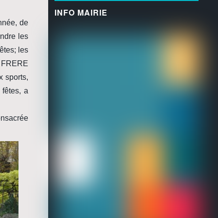
INFO MAIRIE
nnée, de
ndre les
êtes; les
eur FRERE
x sports,
fêtes, a
consacrée