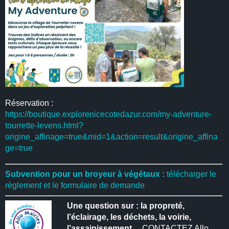
Réservation :
https://boutique.explorenicecotedazur.com/my-adventure-
tourrette-levens.html?
origine_affinage=true&mid=1&action=result&origine_affina
ge=true
Subvention pour un broyeur à végétaux :
télécharger le
règlement et le formulaire de demande
Une question sur : la propreté,
l’éclairage, les déchets, la voirie,
l’assainissement…
CONTACTEZ Allo