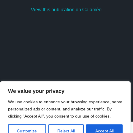
View this publication on Calaméo
We value your privacy
We use cookies to enhance your browsing experience, serve
personalized ads or content, and analyze our traffic. By
Publish
at
Calaméo
or
browse
the library.
clicking "Accept All", you consent to our use of cookies.
Customize
Reject All
Accept All