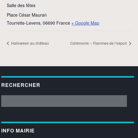
Salle des fêtes
Place César Mauran
Tourrette-Levens
,
06690
France
+ Google Map
Halloween au château
Cérémonie – Flammes de l’espoir
RECHERCHER
INFO MAIRIE