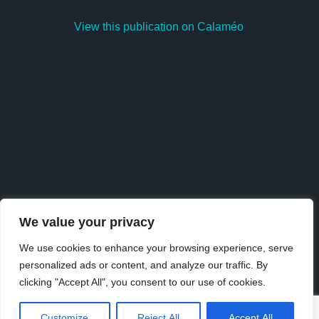
View this publication on Calaméo
We value your privacy
We use cookies to enhance your browsing experience, serve
personalized ads or content, and analyze our traffic. By
Publish
at
Calaméo
or
browse
the library.
clicking "Accept All", you consent to our use of cookies.
Customize
Reject All
Accept All