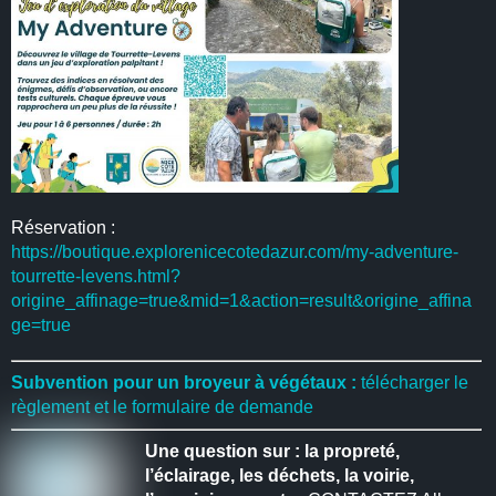
Réservation :
https://boutique.explorenicecotedazur.com/my-adventure-
tourrette-levens.html?
origine_affinage=true&mid=1&action=result&origine_affina
ge=true
Subvention pour un broyeur à végétaux :
télécharger le
règlement et le formulaire de demande
Une question sur : la propreté,
l’éclairage, les déchets, la voirie,