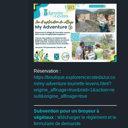
Réservation :
https://boutique.explorenicecotedazur.co
m/my-adventure-tourrette-levens.html?
origine_affinage=true&mid=1&action=re
sult&origine_affinage=true
Subvention pour un broyeur à
végétaux :
télécharger le règlement et le
formulaire de demande