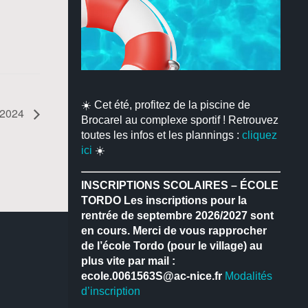
☀️ Cet été, profitez de la piscine de
r 2024
Brocarel au complexe sportif ! Retrouvez
toutes les infos et les plannings :
cliquez
ici
☀️
INSCRIPTIONS SCOLAIRES – ÉCOLE
TORDO
Les inscriptions pour la
rentrée de septembre 2026/2027 sont
en cours.
Merci de vous rapprocher
de l’école Tordo (pour le village) au
plus vite par mail :
ecole.0061563S@ac-nice.fr
Modalités
d’inscription