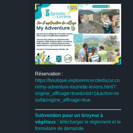
Réservation :
https://boutique.explorenicecotedazur.co
m/my-adventure-tourrette-levens.html?
origine_affinage=true&mid=1&action=re
sult&origine_affinage=true
Subvention pour un broyeur à
végétaux :
télécharger le règlement et le
formulaire de demande