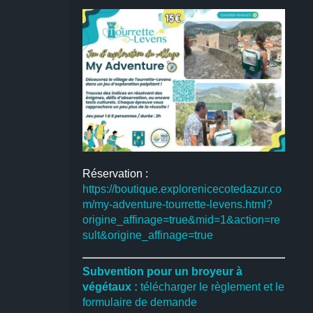
Réservation :
https://boutique.explorenicecotedazur.co
m/my-adventure-tourrette-levens.html?
origine_affinage=true&mid=1&action=re
sult&origine_affinage=true
Subvention pour un broyeur à
végétaux :
télécharger le règlement et le
formulaire de demande