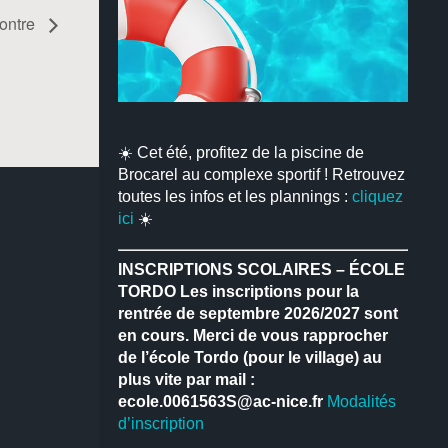
ontre
☀️ Cet été, profitez de la piscine de
Brocarel au complexe sportif ! Retrouvez
toutes les infos et les plannings :
cliquez
ici
☀️
INSCRIPTIONS SCOLAIRES – ÉCOLE
TORDO
Les inscriptions pour la
rentrée de septembre 2026/2027 sont
en cours.
Merci de vous rapprocher
de l’école Tordo (pour le village) au
plus vite par mail :
ecole.0061563S@ac-nice.fr
Modalités
d’inscription