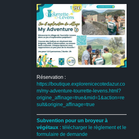
Réservation :
https://boutique.explorenicecotedazur.co
m/my-adventure-tourrette-levens.html?
origine_affinage=true&mid=1&action=re
sult&origine_affinage=true
Subvention pour un broyeur à
végétaux :
télécharger le règlement et le
formulaire de demande