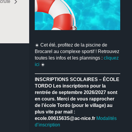
ecrute
☀️ Cet été, profitez de la piscine de
Brocarel au complexe sportif ! Retrouvez
toutes les infos et les plannings :
cliquez
ici
☀️
INSCRIPTIONS SCOLAIRES – ÉCOLE
TORDO
Les inscriptions pour la
rentrée de septembre 2026/2027 sont
en cours.
Merci de vous rapprocher
de l’école Tordo (pour le village) au
plus vite par mail :
ecole.0061563S@ac-nice.fr
Modalités
d’inscription