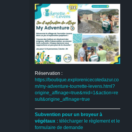
Réservation :
https://boutique.explorenicecotedazur.co
m/my-adventure-tourrette-levens.html?
origine_affinage=true&mid=1&action=re
sult&origine_affinage=true
Subvention pour un broyeur à
végétaux :
télécharger le règlement et le
formulaire de demande