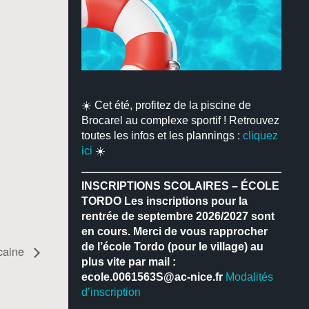
☀️ Cet été, profitez de la piscine de
Brocarel au complexe sportif ! Retrouvez
toutes les infos et les plannings :
cliquez
ici
☀️
INSCRIPTIONS SCOLAIRES – ÉCOLE
TORDO
Les inscriptions pour la
rentrée de septembre 2026/2027 sont
en cours.
Merci de vous rapprocher
de l’école Tordo (pour le village) au
icaine
plus vite par mail :
ecole.0061563S@ac-nice.fr
Modalités
d’inscription