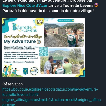
Le jeu d’exploration « My adventure » proposé par
Explore Nice Côte d’Azur
arrive à Tourrette-Levens
Partez à la découverte des secrets de notre village !
Réservation :
https://boutique.explorenicecotedazur.com/my-adventure-
tourrette-levens.html?
origine_affinage=true&mid=1&action=result&origine_affina
ge=true