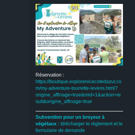
Réservation :
https://boutique.explorenicecotedazur.co
m/my-adventure-tourrette-levens.html?
origine_affinage=true&mid=1&action=re
sult&origine_affinage=true
Subvention pour un broyeur à
végétaux :
télécharger le règlement et le
formulaire de demande