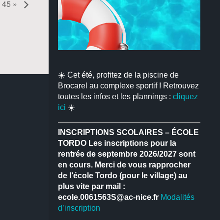
e 45 »
☀️ Cet été, profitez de la piscine de
Brocarel au complexe sportif ! Retrouvez
toutes les infos et les plannings :
cliquez
ici
☀️
INSCRIPTIONS SCOLAIRES – ÉCOLE
TORDO
Les inscriptions pour la
rentrée de septembre 2026/2027 sont
en cours.
Merci de vous rapprocher
de l’école Tordo (pour le village) au
plus vite par mail :
ecole.0061563S@ac-nice.fr
Modalités
d’inscription