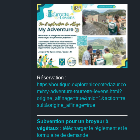
Réservation :
https://boutique.explorenicecotedazur.co
m/my-adventure-tourrette-levens.html?
origine_affinage=true&mid=1&action=re
sult&origine_affinage=true
Subvention pour un broyeur à
végétaux :
télécharger le règlement et le
formulaire de demande