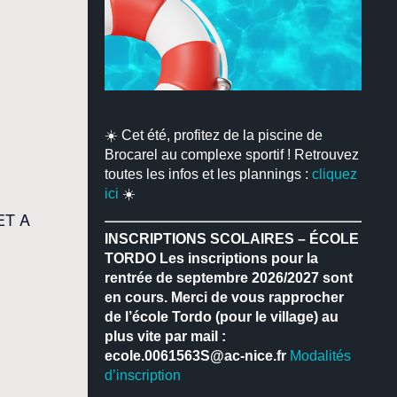
☀️ Cet été, profitez de la piscine de
Brocarel au complexe sportif ! Retrouvez
toutes les infos et les plannings :
cliquez
ici
☀️
ET A
INSCRIPTIONS SCOLAIRES – ÉCOLE
TORDO
Les inscriptions pour la
rentrée de septembre 2026/2027 sont
en cours.
Merci de vous rapprocher
de l’école Tordo (pour le village) au
plus vite par mail :
ecole.0061563S@ac-nice.fr
Modalités
d’inscription