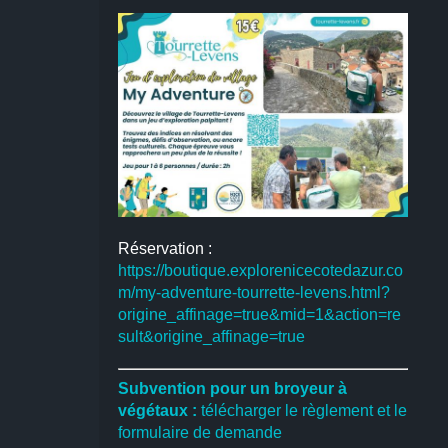
Réservation :
https://boutique.explorenicecotedazur.co
m/my-adventure-tourrette-levens.html?
origine_affinage=true&mid=1&action=re
sult&origine_affinage=true
Subvention pour un broyeur à
végétaux :
télécharger le règlement et le
formulaire de demande