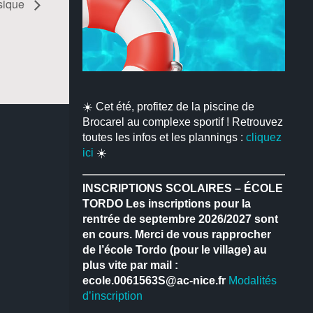
sique
☀️ Cet été, profitez de la piscine de
Brocarel au complexe sportif ! Retrouvez
toutes les infos et les plannings :
cliquez
ici
☀️
INSCRIPTIONS SCOLAIRES – ÉCOLE
TORDO
Les inscriptions pour la
rentrée de septembre 2026/2027 sont
en cours.
Merci de vous rapprocher
de l’école Tordo (pour le village) au
plus vite par mail :
ecole.0061563S@ac-nice.fr
Modalités
d’inscription