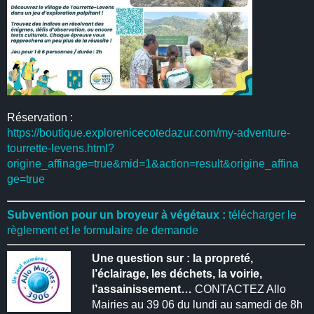
Réservation :
https://boutique.explorenicecotedazur.com/my-adventure-
tourrette-levens.html?
origine_affinage=true&mid=1&action=result&origine_affina
ge=true
Subvention pour un broyeur à végétaux :
télécharger le
règlement et le formulaire de demande
Une question sur : la propreté,
l’éclairage, les déchets, la voirie,
l’assainissement…
CONTACTEZ Allo
Mairies au 39 06 du lundi au samedi de 8h