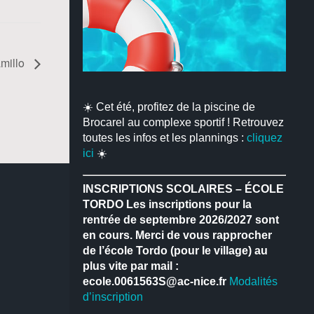
millo
☀️ Cet été, profitez de la piscine de
Brocarel au complexe sportif ! Retrouvez
toutes les infos et les plannings :
cliquez
ici
☀️
INSCRIPTIONS SCOLAIRES – ÉCOLE
TORDO
Les inscriptions pour la
rentrée de septembre 2026/2027 sont
en cours.
Merci de vous rapprocher
de l’école Tordo (pour le village) au
plus vite par mail :
ecole.0061563S@ac-nice.fr
Modalités
d’inscription