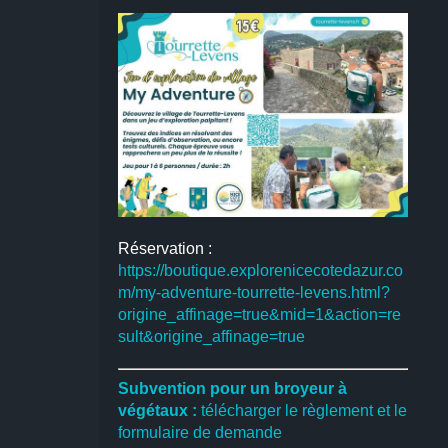
Réservation :
https://boutique.explorenicecotedazur.co
m/my-adventure-tourrette-levens.html?
origine_affinage=true&mid=1&action=re
sult&origine_affinage=true
Subvention pour un broyeur à
végétaux :
télécharger le règlement et le
formulaire de demande