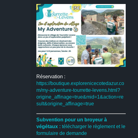
Réservation :
https://boutique.explorenicecotedazur.co
m/my-adventure-tourrette-levens.html?
origine_affinage=true&mid=1&action=re
sult&origine_affinage=true
Subvention pour un broyeur à
végétaux :
télécharger le règlement et le
formulaire de demande