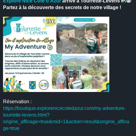
Explore Nice Côte d’Azur
arrive à Tourrette-Levens
Partez à la découverte des secrets de notre village !
Réservation :
https://boutique.explorenicecotedazur.com/my-adventure-
tourrette-levens.html?
origine_affinage=true&mid=1&action=result&origine_affina
ge=true