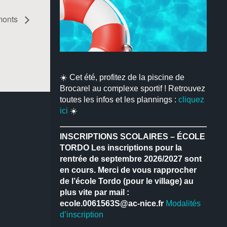
 monts
☀️ Cet été, profitez de la piscine de
Brocarel au complexe sportif ! Retrouvez
toutes les infos et les plannings :
cliquez
ici
☀️
INSCRIPTIONS SCOLAIRES – ÉCOLE
TORDO
Les inscriptions pour la
rentrée de septembre 2026/2027 sont
en cours.
Merci de vous rapprocher
de l’école Tordo (pour le village) au
plus vite par mail :
ecole.0061563S@ac-nice.fr
Modalités
d’inscription