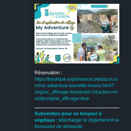
Réservation :
https://boutique.explorenicecotedazur.co
m/my-adventure-tourrette-levens.html?
origine_affinage=true&mid=1&action=re
sult&origine_affinage=true
Subvention pour un broyeur à
végétaux :
télécharger le règlement et le
formulaire de demande