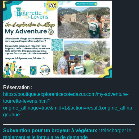
Réservation :
https://boutique.explorenicecotedazur.com/my-adventure-
tourrette-levens.html?
origine_affinage=true&mid=1&action=result&origine_affina
ge=true
Subvention pour un broyeur à végétaux :
télécharger le
règlement et le formulaire de demande