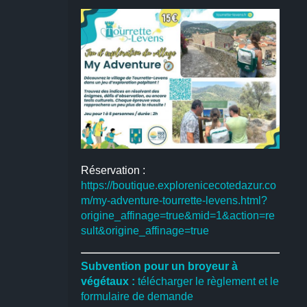
Réservation :
https://boutique.explorenicecotedazur.co
m/my-adventure-tourrette-levens.html?
origine_affinage=true&mid=1&action=re
sult&origine_affinage=true
Subvention pour un broyeur à
végétaux :
télécharger le règlement et le
formulaire de demande