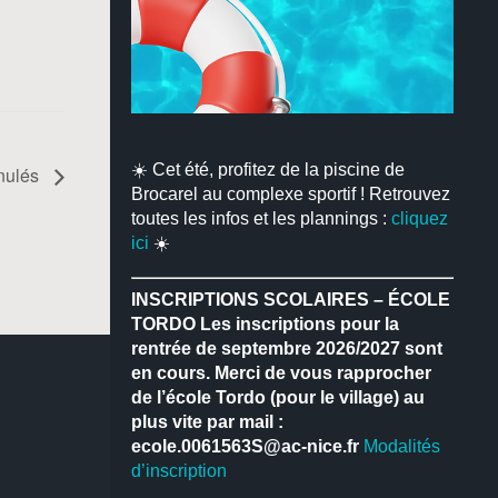
☀️ Cet été, profitez de la piscine de
nulés
Brocarel au complexe sportif ! Retrouvez
toutes les infos et les plannings :
cliquez
ici
☀️
INSCRIPTIONS SCOLAIRES – ÉCOLE
TORDO
Les inscriptions pour la
rentrée de septembre 2026/2027 sont
en cours.
Merci de vous rapprocher
de l’école Tordo (pour le village) au
plus vite par mail :
ecole.0061563S@ac-nice.fr
Modalités
d’inscription