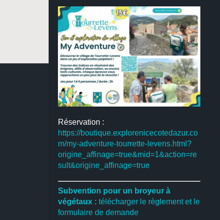
Réservation :
https://boutique.explorenicecotedazur.co
m/my-adventure-tourrette-levens.html?
origine_affinage=true&mid=1&action=re
sult&origine_affinage=true
Subvention pour un broyeur à
végétaux :
télécharger le règlement et le
formulaire de demande