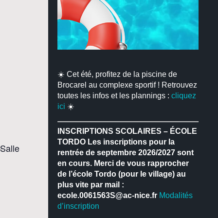
☀️ Cet été, profitez de la piscine de
Brocarel au complexe sportif ! Retrouvez
toutes les infos et les plannings :
cliquez
ici
☀️
INSCRIPTIONS SCOLAIRES – ÉCOLE
TORDO
Les inscriptions pour la
Salle
rentrée de septembre 2026/2027 sont
en cours.
Merci de vous rapprocher
de l’école Tordo (pour le village) au
plus vite par mail :
ecole.0061563S@ac-nice.fr
Modalités
d’inscription