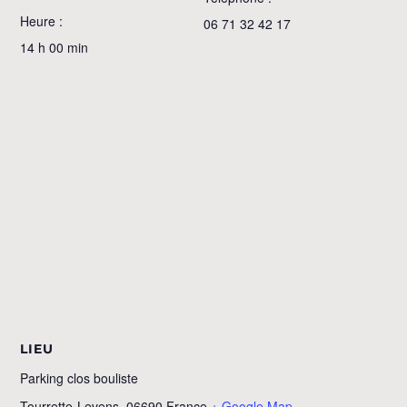
Heure :
06 71 32 42 17
14 h 00 min
LIEU
Parking clos bouliste
Tourrette-Levens
,
06690
France
+ Google Map