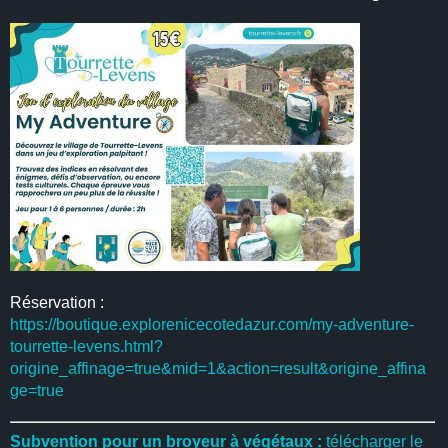
Réservation :
https://boutique.explorenicecotedazur.com/my-adventure-
tourrette-levens.html?
origine_affinage=true&mid=1&action=result&origine_affina
ge=true
Subvention pour un broyeur à végétaux :
télécharger le