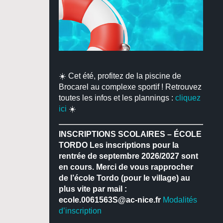
☀️ Cet été, profitez de la piscine de
Brocarel au complexe sportif ! Retrouvez
toutes les infos et les plannings :
cliquez
ici
☀️
INSCRIPTIONS SCOLAIRES – ÉCOLE
TORDO
Les inscriptions pour la
rentrée de septembre 2026/2027 sont
en cours.
Merci de vous rapprocher
de l’école Tordo (pour le village) au
plus vite par mail :
ecole.0061563S@ac-nice.fr
Modalités
d’inscription