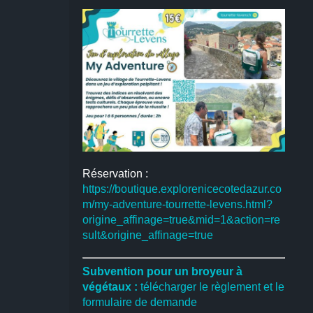
Réservation :
https://boutique.explorenicecotedazur.co
m/my-adventure-tourrette-levens.html?
origine_affinage=true&mid=1&action=re
sult&origine_affinage=true
Subvention pour un broyeur à
végétaux :
télécharger le règlement et le
formulaire de demande