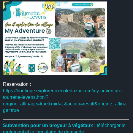
Réservation :
https://boutique.explorenicecotedazur.com/my-adventure-
tourrette-levens.html?
origine_affinage=true&mid=1&action=result&origine_affina
ge=true
Subvention pour un broyeur à végétaux :
télécharger le
règlement et le formulaire de demande